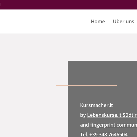
Home
Über uns
Kursmacher.it
by
Lebenskurse.it Südtir
and
fingerprint communi
Tel.
+39 348 7646504