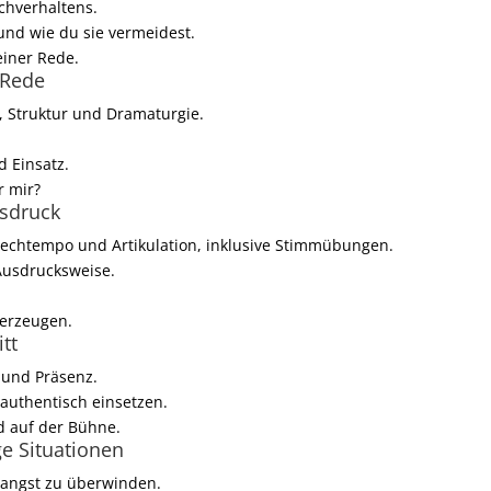
chverhaltens.
und wie du sie vermeidest.
einer Rede.
 Rede
, Struktur und Dramaturgie.
d Einsatz.
r mir?
sdruck
echtempo und Artikulation, inklusive Stimmübungen.
 Ausdrucksweise.
 erzeugen.
tt
 und Präsenz.
 authentisch einsetzen.
d auf der Bühne.
e Situationen
angst zu überwinden.