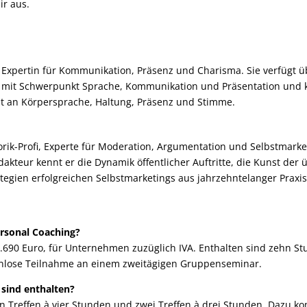
r aus.
 Expertin für Kommunikation, Präsenz und Charisma. Sie verfügt ü
 mit Schwerpunkt Sprache, Kommunikation und Präsentation und k
eit an Körpersprache, Haltung, Präsenz und Stimme.
ik-Profi, Experte für Moderation, Argumentation und Selbstmarket
dakteur kennt er die Dynamik öffentlicher Auftritte, die Kunst de
egien erfolgreichen Selbstmarketings aus jahrzehntelanger Praxis
ersonal Coaching?
1.690 Euro, für Unternehmen zuzüglich IVA. Enthalten sind zehn St
tenlose Teilnahme an einem zweitägigen Gruppenseminar.
 sind enthalten?
n Treffen à vier Stunden und zwei Treffen à drei Stunden. Dazu k