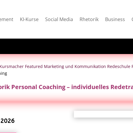
ement
KI-Kurse
Social Media
Rhetorik
Business
e Kursmacher
Featured
Marketing und Kommunikation
Redeschule
ning
rik Personal Coaching – individuelles Redetr
 2026