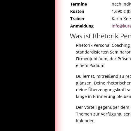
Termine
nach indi
Kosten
1.690 € (
Trainer
Karin Ke
Anmeldung
info@kur
Was ist Rhetorik Pe
Rhetorik Personal Coaching i
standardisierten Seminarpr
Firmenjubiläum, der Präsen
einem Podium.
Du lernst, mitreißend zu r
glänzen. Deine rhetorische
deine Überzeugungskraft vo
lange in Erinnerung bleiben
Der Vorteil gegenüber dem 
Themen zur Verfügung, sens
Kalender.