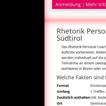
Anmeldung | Mehr Inf
Rhetorik Perso
Südtirol
Das Rhetorik Personal Coach
Auftritte vorbereiten: Red
werden individuell auf die j
Teilnahme an einem zweitä
wahlweise in Bozen oder on
Welche Fakten sind 
Format
Einzelcoa
Umfang
1 Treffen
Zusätzlich enthalten
inkl. kos
Ort
Seminarze