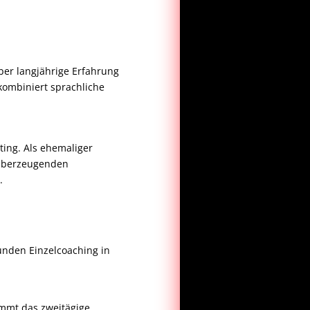
ber langjährige Erfahrung
ombiniert sprachliche
ing. Als ehemaliger
r überzeugenden
.
unden Einzelcoaching in
ommt das zweitägige