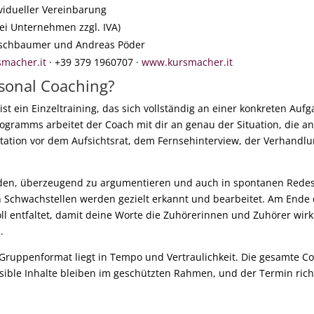
vidueller Vereinbarung
bei Unternehmen zzgl. IVA)
rschbaumer und Andreas Pöder
smacher.it
· +39 379 1960707 ·
www.kursmacher.it
rsonal Coaching?
st ein Einzeltraining, das sich vollständig an einer konkreten Aufga
ogramms arbeitet der Coach mit dir an genau der Situation, die a
tation vor dem Aufsichtsrat, dem Fernsehinterview, der Verhandlu
eden, überzeugend zu argumentieren und auch in spontanen Redesi
n Schwachstellen werden gezielt erkannt und bearbeitet. Am Ende d
ll entfaltet, damit deine Worte die Zuhörerinnen und Zuhörer wir
.
Gruppenformat liegt in Tempo und Vertraulichkeit. Die gesamte Coa
ible Inhalte bleiben im geschützten Rahmen, und der Termin rich