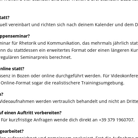
tatt?
uell vereinbart und richten sich nach deinem Kalender und dem Da
ruppenseminar?
inar für Rhetorik und Kommunikation, das mehrmals jährlich statt
enn du stattdessen ein erweitertes Format oder einen längeren Ku
 regulären Seminarpreis berechnet.
nline statt?
räsenz in Bozen oder online durchgeführt werden. Für Videokonfer
s Online-Format sogar die realistischere Trainingsumgebung.
h?
d Videoaufnahmen werden vertraulich behandelt und nicht an Dritt
uf einen Auftritt vorbereiten?
d. Für kurzfristige Anfragen wende dich direkt an +39 379 1960707.
gearbeitet?